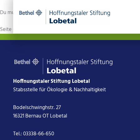
Zum
Inhalt
Du musst angemeldet sein, um diese Seite anzeigen zu könne
springen
Seite generiert von
WP-2FA-Plugin
Hoffnungstaler Stiftung Lobetal
Stabsstelle für Ökologie & Nachhaltigkeit
Bodelschwinghstr. 27
16321 Bernau OT Lobetal
Tel.:
03338-66-650